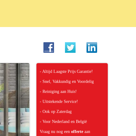
- Altijd Laagste Prijs Garantie!
- Snel, Vakkundig en Voordelig
- Reiniging aan Huis!
- Uitstekende Service!
- Ook op Zaterdag
- Voor Nederland en België
Vraag nu nog een
offerte
aan