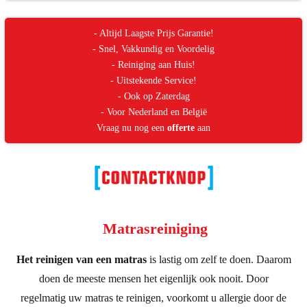
- Altijd Laagste Prijs Garantie!
- Snel, Vakkundig en Voordelig
- Reiniging aan Huis!
- Uitstekende Service!
- Ook op Zaterdag
- Voor Nederland en België
Vraag nu nog een
offerte
aan
Matrasreiniging
Het reinigen van een matras
is lastig om zelf te doen. Daarom
doen de meeste mensen het eigenlijk ook nooit. Door
regelmatig uw matras te reinigen, voorkomt u allergie door de