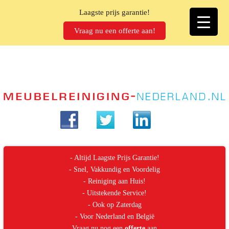
Laagste prijs garantie!
Vraag nu een offerte aan!
- Altijd Laagste Prijs Garantie!
- Snel, Vakkundig en Voordelig
- Reiniging aan Huis!
- Uitstekende Service!
- Ook op Zaterdag
- Voor Nederland en België
Vraag nu nog een
offerte
aan