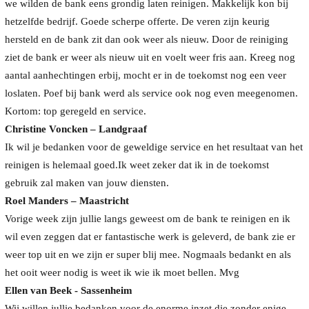
we wilden de bank eens grondig laten reinigen. Makkelijk kon bij
hetzelfde bedrijf. Goede scherpe offerte. De veren zijn keurig
hersteld en de bank zit dan ook weer als nieuw. Door de reiniging
ziet de bank er weer als nieuw uit en voelt weer fris aan. Kreeg nog
aantal aanhechtingen erbij, mocht er in de toekomst nog een veer
loslaten. Poef bij bank werd als service ook nog even meegenomen.
Kortom: top geregeld en service.
Christine Voncken – Landgraaf
Ik wil je bedanken voor de geweldige service en het resultaat van het
reinigen is helemaal goed.Ik weet zeker dat ik in de toekomst
gebruik zal maken van jouw diensten.
Roel Manders – Maastricht
Vorige week zijn jullie langs geweest om de bank te reinigen en ik
wil even zeggen dat er fantastische werk is geleverd, de bank zie er
weer top uit en we zijn er super blij mee. Nogmaals bedankt en als
het ooit weer nodig is weet ik wie ik moet bellen. Mvg
Ellen van Beek - Sassenheim
Wij willen jullie bedanken voor de enorme inzet die zonder enige