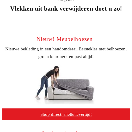
Vlekken uit bank verwijderen doet u zo!
Volgend
bericht:
Nieuw! Meubelhoezen
Nieuwe bekleding in een handomdraai. Eersteklas meubelhoezen,
groen keurmerk en past altijd!
Shop direct, snelle levertijd!