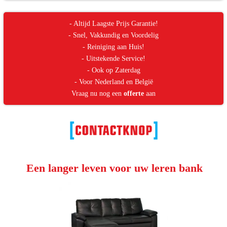
- Altijd Laagste Prijs Garantie!
- Snel, Vakkundig en Voordelig
- Reiniging aan Huis!
- Uitstekende Service!
- Ook op Zaterdag
- Voor Nederland en België
Vraag nu nog een
offerte
aan
Een langer leven voor uw leren bank